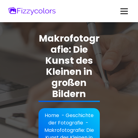
Skip
to
content
Makrofotogr
afie: Die
Kunst des
Kleinen in
großen
Bildern
Home
-
Geschichte
der Fotografie
-
Makrofotografie: Die
Kunst des Kleinen in