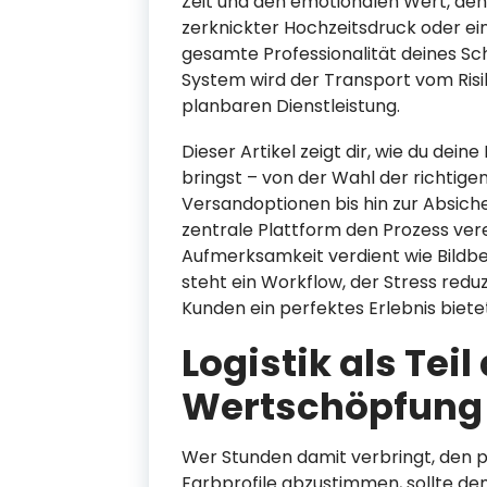
Zeit und den emotionalen Wert, den 
zerknickter Hochzeitsdruck oder ein
gesamte Professionalität deines Sch
System wird der Transport vom Risik
planbaren Dienstleistung.
Dieser Artikel zeigt dir, wie du dein
bringst – von der Wahl der richtig
Versandoptionen bis hin zur Absiche
zentrale Plattform den Prozess ver
Aufmerksamkeit verdient wie Bildb
steht ein Workflow, der Stress reduz
Kunden ein perfektes Erlebnis biete
Logistik als Tei
Wertschöpfung
Wer Stunden damit verbringt, den p
Farbprofile abzustimmen, sollte de