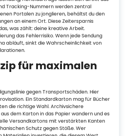
und Tracking-Nummern werden zentral
enen Portalen zu jonglieren, behältst du den
ungen an einem Ort. Diese Zeitersparnis
das, was zählt: deine kreative Arbeit.
isierung das Fehlerrisiko. Wenn jede Sendung
abläuft, sinkt die Wahrscheinlichkeit von
arationen.
nzip für maximalen
digungslinie gegen Transportschäden. Hier
provisation. Ein Standardkarton mag für Bücher
lten die richtige Wahl. Archivsichere
n aus dem Karton in das Papier wandern und es
elle Versandkartons mit verstärkten Kanten
hanischen Schutz gegen Stöße. Wer
in Materialien investieren, die diesem Wert