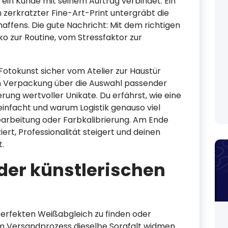
ein Kunde mit seinem Auftrag verbindet. Ein
 zerkratzter Fine-Art-Print untergräbt die
affens. Die gute Nachricht: Mit dem richtigen
o zur Routine, vom Stressfaktor zur
e Fotokunst sicher vom Atelier zur Haustür
en Verpackung über die Auswahl passender
rung wertvoller Unikate. Du erfährst, wie eine
einfacht und warum Logistik genauso viel
earbeitung oder Farbkalibrierung. Am Ende
iert, Professionalität steigert und deinen
t.
l der künstlerischen
erfekten Weißabgleich zu finden oder
m Versandprozess dieselbe Sorgfalt widmen.