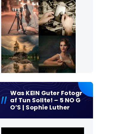
Was KEIN Guter Fotogr
Af Tun Sollte! – 5 NO G
O’S | Sophie Luther