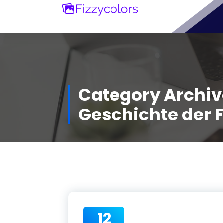
Skip
to
content
Category Archiv
Geschichte der 
12