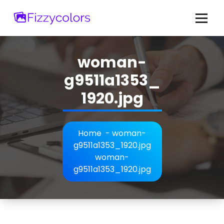
Skip
to
content
woman-
g9511a1353_
1920.jpg
Home
-
woman-
g9511a1353_1920.jpg
woman-
g9511a1353_1920.jpg