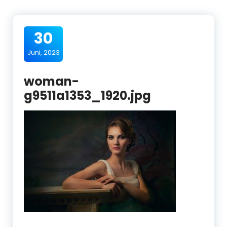
30
Juni, 2023
woman-
g9511a1353_1920.jpg