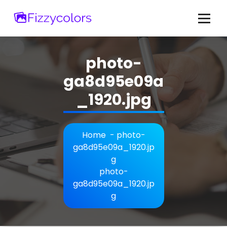
Skip
to
content
photo-
ga8d95e09a
_1920.jpg
Home
-
photo-
ga8d95e09a_1920.jp
g
photo-
ga8d95e09a_1920.jp
g