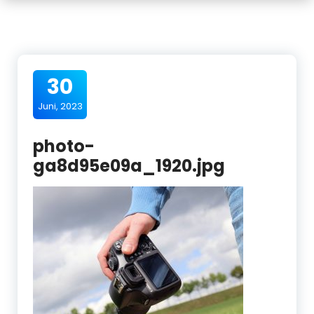
30
Juni, 2023
photo-
ga8d95e09a_1920.jpg