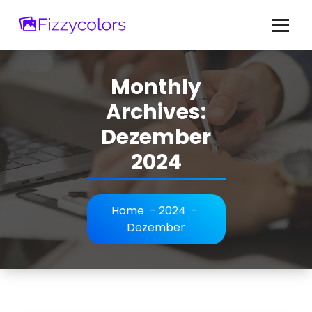
Skip
to
content
Monthly
Archives:
Dezember
2024
Home
-
2024
-
Dezember